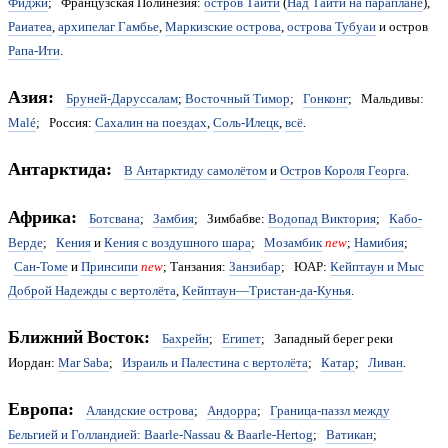
Фиджи
; Французская Полинезия:
остров Таити
(
Над Таити на параплане
),
Раиатеа
,
архипелаг Гамбье
,
Маркизские острова
,
острова Тубуаи
и остров
Рапа-Ити
.
Азия:
Бруней-Даруссалам
;
Восточный Тимор
;
Гонконг
; Мальдивы:
Malé
; Россия:
Сахалин на поездах
,
Соль-Илецк
,
всё
.
Антарктида:
В Антарктиду самолётом
и
Остров Короля Георга
.
Африка:
Ботсвана
;
Замбия
; Зимбабве:
Водопад Виктория
;
Кабо-
Верде
;
Кения
и
Кения с воздушного шара
;
Мозамбик
new
;
Намибия
;
Сан-Томе
и
Принсипи
new
; Танзания:
Занзибар
; ЮАР:
Кейптаун и Мыс
Доброй Надежды с вертолёта
,
Кейптаун—Тристан-да-Кунья
.
Ближний Восток:
Бахрейн
;
Египет
; Западный берег реки
Иордан:
Mar Saba
;
Израиль и Палестина с вертолёта
;
Катар
;
Ливан
.
Европа:
Аландские острова
;
Андорра
;
Граница-паззл между
Бельгией и Голландией: Baarle-Nassau & Baarle-Hertog
;
Ватикан
;