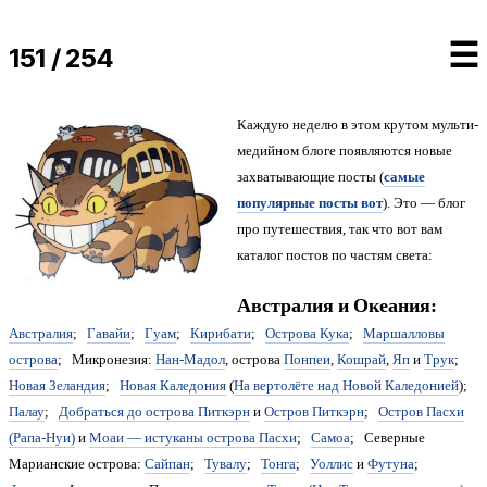
☰
151 / 254
Каждую неделю в этом крутом мульти­
медий­ном блоге появляются новые
зах­ва­ты­ваю­щие посты (
самые
популярные посты вот
). Это — блог
про путешествия, так что вот вам
каталог постов по частям света:
Австралия и Океания:
Австралия
;
Гавайи
;
Гуам
;
Кирибати
;
Острова Кука
;
Маршалловы
острова
; Микронезия:
Нан-Мадол
, острова
Понпеи
,
Кошрай
,
Яп
и
Трук
;
Новая Зеландия
;
Новая Каледония
(
На вертолёте над Новой Каледонией
);
Палау
;
Добраться до острова Питкэрн
и
Остров Питкэрн
;
Остров Пасхи
(Рапа-Нуи)
и
Моаи — истуканы острова Пасхи
;
Самоа
; Северные
Марианские острова:
Сайпан
;
Тувалу
;
Тонга
;
Уоллис
и
Футуна
;