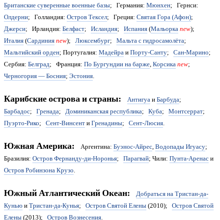
Британские суверенные военные базы
; Германия:
Мюнхен
; Гернси:
Олдерни
; Голландия:
Остров Тексел
; Греция:
Святая Гора (Афон)
;
Джерси
; Ирландия:
Белфаст
;
Исландия
;
Испания
(
Мальорка
new
);
Италия
(
Сардиния
new
);
Люксембург
;
Мальта с гидросамолёта
;
Мальтийский орден
; Португалия:
Мадейра
и
Порту-Санту
;
Сан-Марино
;
Сербия:
Белград
; Франция:
По Бургундии на барже
,
Корсика
new
;
Черногория — Босния
;
Эстония
.
Карибские острова и страны:
Антигуа
и
Барбуда
;
Барбадос
;
Гренада
;
Доминиканская республика
;
Куба
;
Монтсеррат
;
Пуэрто-Рико
;
Сент-Винсент
и
Гренадины
;
Сент-Люсия
.
Южная Америка:
Аргентина:
Буэнос-Айрес
,
Водопады Игуасу
;
Бразилия:
Остров Фернанду-ди-Норонья
;
Парагвай
; Чили:
Пунта-Аренас
и
Остров Робинзона Крузо
.
Южный Атлантический Океан:
Добраться на Тристан-да-
Кунью
и
Тристан-да-Кунья
;
Остров Святой Елены
(2010);
Остров Святой
Елены
(2013);
Остров Вознесения
.