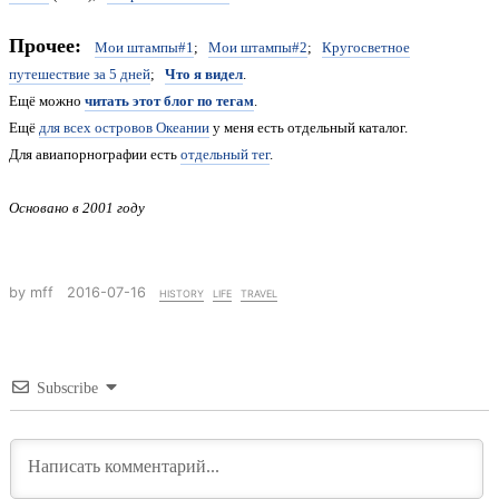
Прочее:
Мои штампы#1
;
Мои штампы#2
;
Кругосветное
путешествие за 5 дней
;
Что я видел
.
Ещё можно
читать этот блог по тегам
.
Ещё
для всех островов Океании
у меня есть отдельный каталог.
Для авиапорнографии есть
отдельный тег
.
Основано в 2001 году
by mff
2016-07-16
history
life
travel
Subscribe