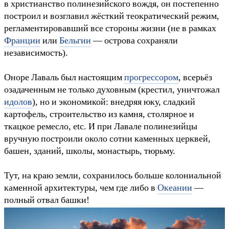
в христианство полинезийского вождя, он постепенно
построил и возглавил жёсткий теократический режим,
регламентировавший все стороны жизни (не в рамках
Франции
или
Бельгии
— острова сохраняли
независимость).
Оноре Лаваль был настоящим
прогрессором
, всерьёз
озадаченным не только духовным (крестил, уничтожал
идолов
), но и экономикой: внедряя юку, сладкий
картофель, строительство из камня, столярное и
ткацкое ремесло, etc. И при Лавале полинезийцы
вручную построили около сотни каменных церквей,
башен, зданий, школы, монастырь, тюрьму.
Тут, на краю земли, сохранилось больше колониальной
каменной архитектуры, чем где либо в
Океании
—
полный отвал башки!