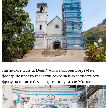
Латинское Quis ut Deus? («Кто подобен Богу?») на
фасаде не просто так: если сокращенно записать эту
фразу на иврите (מי-כ-אל), то получится: Ми-ка-эль.