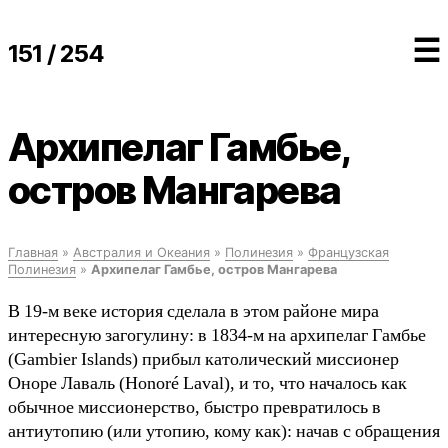
☰
151 / 254
Архипелаг Гамбье,
остров Мангарева
Главная
»
Австралия и Океания
»
Полинезия
»
Французская
Полинезия
»
Архипелаг Гамбье, остров Мангарева
В 19-м веке история сделала в этом районе мира
интересную загогулину: в 1834-м на архипелаг Гамбье
(Gambier Islands) прибыл католический миссионер
Оноре Лаваль (Honoré Laval), и то, что началось как
обычное миссионерство, быстро превратилось в
антиутопию (или утопию, кому как): начав с обращения