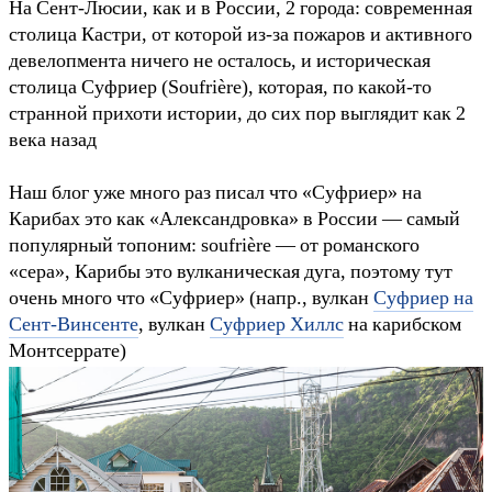
На Сент-Люсии, как и в России, 2 города: современная
столица Кастри, от которой из-за пожаров и активного
девелопмента ничего не осталось, и историческая
столица Суфриер (Soufrière), которая, по какой-то
странной прихоти истории, до сих пор выглядит как 2
века назад
Наш блог уже много раз писал что «Суфриер» на
Карибах это как «Александровка» в России — самый
популярный топоним: soufrière — от романского
«сера», Карибы это вулканическая дуга, поэтому тут
очень много что «Суфриер» (напр., вулкан
Суфриер на
Сент-Винсенте
, вулкан
Суфриер Хиллс
на карибском
Монтсеррате)