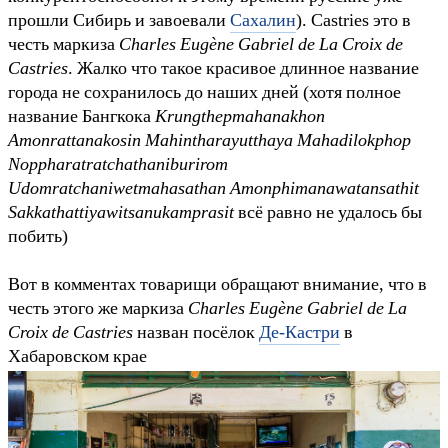
прошли Сибирь и завоевали
Сахалин
). Castries это в
честь маркиза
Charles Eugène Gabriel de La Croix de
Castries
. Жалко что такое красивое длинное название
города не сохранилось до наших дней (хотя полное
название Бангкока
Krungthepmahanakhon
Amonrattanakosin Mahintharayutthaya Mahadilokphop
Noppharatratchathaniburirom
Udomratchaniwetmahasathan Amonphimanawatansathit
Sakkathattiyawitsanukamprasit
всё равно не удалось бы
побить)
Вот в комментах товарищи обращают внимание, что в
честь этого же маркиза
Charles Eugène Gabriel de La
Croix de Castries
назван посёлок
Де-Кастри
в
Хабаровском крае