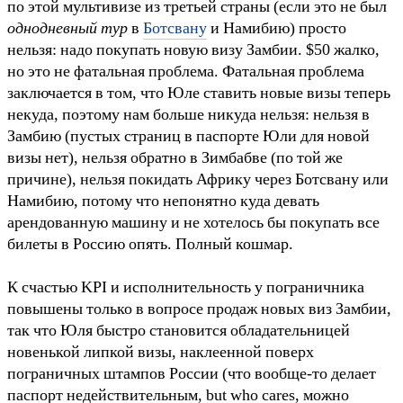
по этой мультивизе из третьей страны (если это не был
однодневный
тур
в
Ботсвану
и Намибию) просто
нельзя: надо покупать новую визу Замбии. $50 жалко,
но это не фатальная проблема. Фатальная проблема
заключается в том, что Юле ставить новые визы теперь
некуда, поэтому нам больше никуда нельзя: нельзя в
Замбию (пустых страниц в паспорте Юли для новой
визы нет), нельзя обратно в Зимбабве (по той же
причине), нельзя покидать Африку через Ботсвану или
Намибию, потому что непонятно куда девать
арендованную машину и не хотелось бы покупать все
билеты в Россию опять. Полный кошмар.
К счастью KPI и исполнительность у пограничника
повышены только в вопросе продаж новых виз Замбии,
так что Юля быстро становится обладательницей
новенькой липкой визы, наклеенной поверх
пограничных штампов России (что вообще-то делает
паспорт недействительным, but who cares, можно