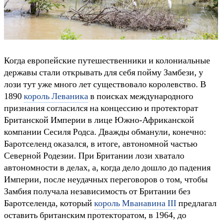
Когда европейские путешественники и колониальные
державы стали открывать для себя пойму Замбези, у
лози тут уже много лет существовало королевство. В
1890
король Леваника
в поисках международного
признания согласился на концессию и протекторат
Британской Империи в лице Южно-Африканской
компании Сесиля Родса. Дважды обманули, конечно:
Баротселенд оказался, в итоге, автономной частью
Северной Родезии. При Британии лози хватало
автономности в делах, а, когда дело дошло до падения
Империи, после неудачных переговоров о том, чтобы
Замбия получала независимость от Британии без
Баротселенда, который
король Мванавина III
предлагал
оставить британским протекторатом, в 1964, до