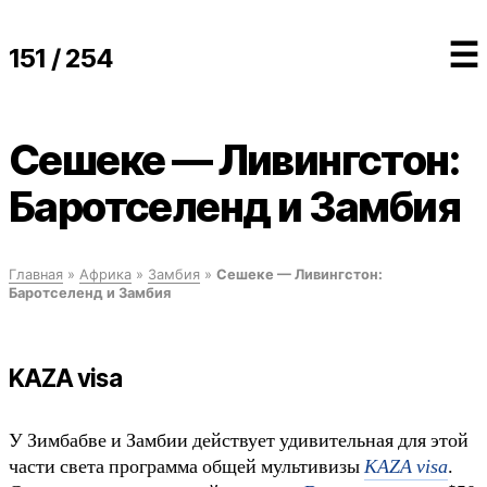
☰
151 / 254
Сешеке — Ливингстон:
Баротселенд и Замбия
Главная
»
Африка
»
Замбия
»
Сешеке — Ливингстон:
Баротселенд и Замбия
KAZA visa
У Зимбабве и Замбии действует удивительная для этой
части света программа общей мультивизы
KAZA visa
.