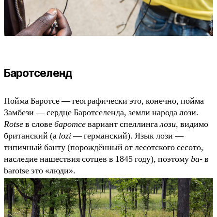
Баротселенд
Пойма Баротсе — географически это, конечно, пойма
Замбези — сердце Баротселенда, земли народа лози.
Rotse
в слове
баротсе
вариант спеллинга
лози
, видимо
британский (а
lozi
— германский). Язык лози —
типичный банту (порождённый от лесотского сесото,
наследие нашествия сотцев в 1845 году), поэтому
ba-
в
barotse это «люди».