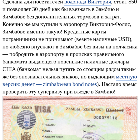
Сделана для посетителей
водопада Виктория
, стоит $50
и позволяет 30 дней как бы въезжать в Замбию и
Зимбабве без дополнительных тормозов и затрат.
Конечно же мы купили в аэропорту Виктория-Фоллс,
Зимбабве именно такую! Кредитные карты
пограничники не принимают (везите наличные USD),
но любезно впускают в Зимбабве без визы на полчасика
— побродить в аэропорту в происках правильного
банкомата выдающего новенькие наличные доллары
США (банкомат нельзя путать со стоящим рядом таким
же без опознавательных знаков, но выдающим
местную
версию денег — zimbabwean bond notes
). Настало время
проверить эту супервизу при въезде в Замбию!