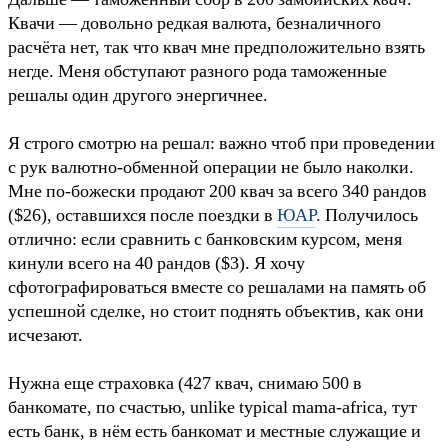
Дальше — таможенный сбор в 200 замбийских
квач
.
Квачи — довольно редкая валюта, безналичного
расчёта нет, так что квач мне предположительно взять
негде. Меня обступают разного рода таможенные
решалы один другого энергичнее.
Я строго смотрю на решал: важно чтоб при проведении
с рук валютно-обменной операции не было наколки.
Мне по-божески продают 200 квач за всего 340 рандов
($26), оставшихся после поездки в
ЮАР
. Получилось
отлично: если сравнить с банковским курсом, меня
кинули всего на 40 рандов ($3). Я хочу
сфотографироваться вместе со решалами на память об
успешной сделке, но стоит поднять объектив, как они
исчезают.
Нужна еще страховка (427 квач, снимаю 500 в
банкомате, по счастью, unlike typical mama-africa, тут
есть банк, в нём есть банкомат и местные служащие и