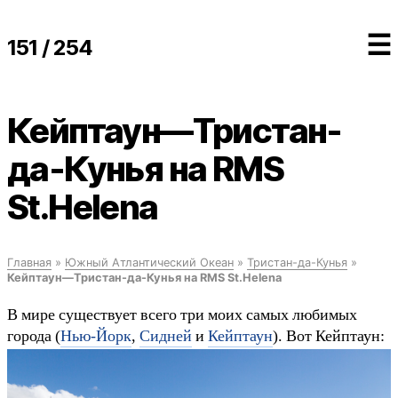
☰
151 / 254
Кейптаун—Тристан-
да-Кунья на RMS
St.Helena
Главная
»
Южный Атлантический Океан
»
Тристан-да-Кунья
»
Кейптаун—Тристан-да-Кунья на RMS St.Helena
В мире существует всего три моих самых любимых
города (
Нью-Йорк
,
Сидней
и
Кейптаун
). Вот Кейптаун: