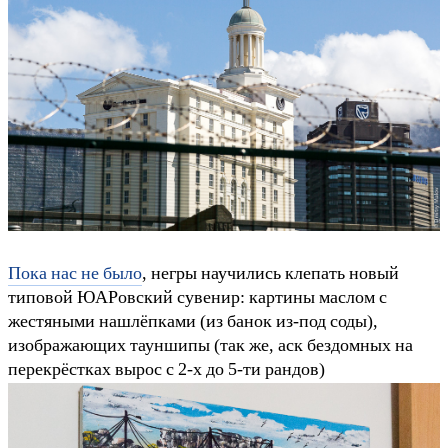
Пока нас не было
, негры научились клепать новый
типовой ЮАРовский сувенир: картины маслом с
жестяными нашлёпками (из банок из-под соды),
изображающих тауншипы (так же, аск бездомных на
перекрёстках вырос с 2-х до 5-ти рандов)