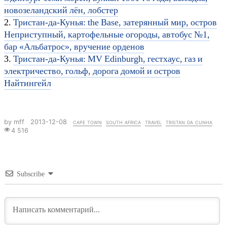
новозеландский лён, лобстер
2.
Тристан-да-Кунья: the Base, затерянный мир, остров
Неприступный, картофельные огороды, автобус №1,
бар «Альбатрос», вручение орденов
3.
Тристан-да-Кунья: MV Edinburgh, гестхаус, газ и
электричество, гольф, дорога домой и остров
Найтингейл
by mff
2013-12-08
cape town
south africa
travel
tristan da cunha
4 516
Subscribe