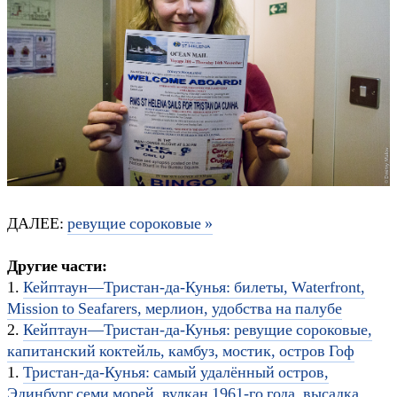
ДАЛЕЕ:
ревущие сороковые »
Другие части:
1.
Кейптаун—Тристан-да-Кунья: билеты, Waterfront,
Mission to Seafarers, мерлион, удобства на палубе
2.
Кейптаун—Тристан-да-Кунья: ревущие сороковые,
капитанский коктейль, камбуз, мостик, остров Гоф
1.
Тристан-да-Кунья: самый удалённый остров,
Эдинбург семи морей, вулкан 1961-го года, высадка,