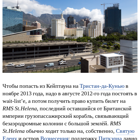
Чтобы попасть из Кейптауна на
Тристан-да-Кунью
в
ноябре 2013 года, надо в августе 2012-го года постоять в
wait-list’е, а потом получить право купить билет на
RMS St.Helena
, последний оставшийся от Британской
империи грузопассажирский корабль, связывающий
безаэродромные колонии c большой землёй.
RMS
St.Helena
обычно ходит только на, собственно,
Святую
Елену
и остров
Вознесения
; поддержку
Питкэрна
давно