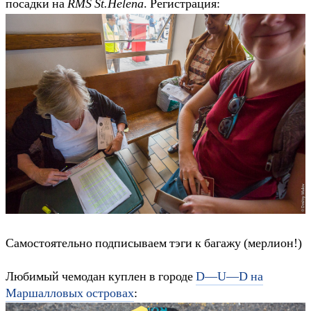
посадки на
RMS St.Helena
. Регистрация:
Самостоятельно подписываем тэги к багажу (мерлион!)
Любимый чемодан куплен в городе
D—U—D на
Маршалловых островах
: