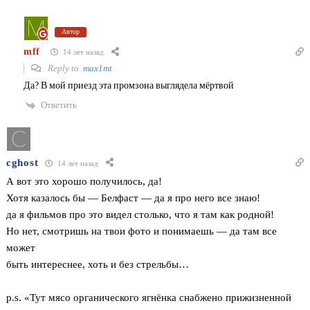
Автор
mff
14 лет назад
Reply to
max1mt
Да? В мой приезд эта промзона выглядела мёртвой
Ответить
cghost
14 лет назад
А вот это хорошо получилось, да!
Хотя казалось бы — Белфаст — да я про него все знаю!
да я фильмов про это видел столько, что я там как родной!
Но нет, смотришь на твои фото и понимаешь — да там все
может
быть интереснее, хоть и без стрельбы…
p.s. «Тут мясо органического ягнёнка снабжено прижизненной