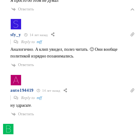
Я просто об этом не думал
Ответить
sfy_y
14 лет назад
Reply to
mff
Аналогично. А клип увидел, полез читать. 🙂 Они вообще
политикой изрядно позанимались.
Ответить
auto194419
14 лет назад
Reply to
mff
ну здрасьте.
Ответить