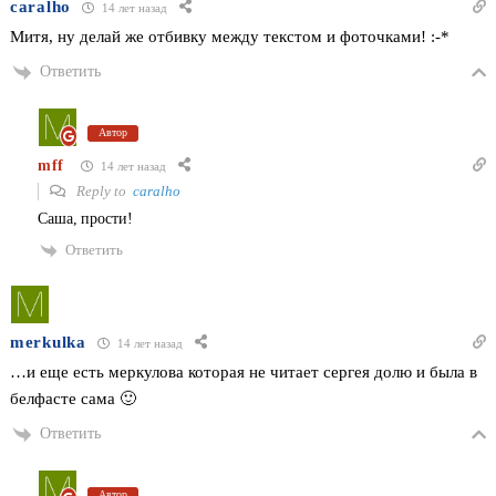
caralho
14 лет назад
Митя, ну делай же отбивку между текстом и фоточками! :-*
Ответить
Автор
mff
14 лет назад
Reply to
caralho
Саша, прости!
Ответить
merkulka
14 лет назад
…и еще есть меркулова которая не читает сергея долю и была в
белфасте сама 🙂
Ответить
Автор