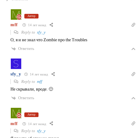
Автор
mff
14 лет назад
Reply to
sfy_y
О, я и не знал что Zombie про the Troubles
Ответить
sfy_y
14 лет назад
Reply to
mff
Не скрывали, вроде. 🙂
Ответить
Автор
mff
14 лет назад
Reply to
sfy_y