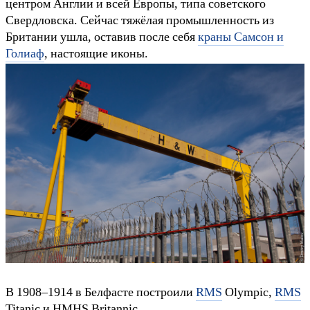
центром Англии и всей Европы, типа советского
Свердловска. Сейчас тяжёлая промышленность из
Британии ушла, оставив после себя
краны Самсон и
Голиаф
, настоящие иконы.
В 1908–1914 в Белфасте построили
RMS
Olympic,
RMS
Titanic и HMHS Britannic.