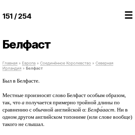
☰
151 / 254
Белфаст
Главная
»
Европа
»
Соединённое Королевство
»
Северная
Ирландия
»
Белфаст
Был в Белфасте.
Местные произносят слово Белфаст особым образом,
так, что
а
получается примерно тройной длины по
сравнению с обычной английской ɑ:
Белфа́ааст
. Ни в
одном другом английском топониме (или слове вообще)
такого не слышал.