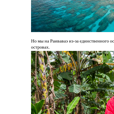
Но мы на Раиваваэ из-за единственного ос
островах.