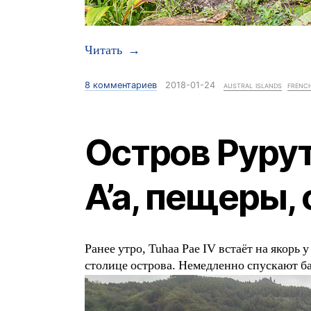
Читать →
8 комментариев
к записи Остров Раиваваэ, архипе
2018-01-24
austral islands
frenc
Остров Рурут
A’a, пещеры,
Ранее утро, Tuhaa Pae IV встаёт на якорь
столице острова. Немедленно спускают ба