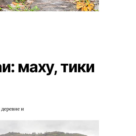
и: маху, тики
 деревне и