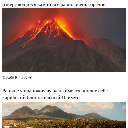
извергающиеся камни всё равно очень горячие
© Kato Kimbugwe
Раньше у подножия вулкана имелся вполне себе
карибский блистательный Плимут: