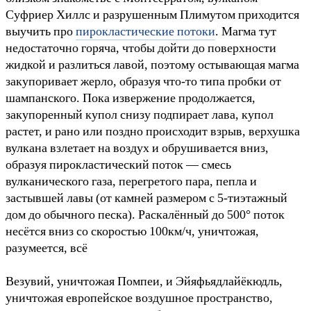
Суфриер Хиллс и разрушенным Плимутом приходится
выучить про
пирокластические потоки
. Магма тут
недостаточно горяча, чтобы дойти до поверхности
жидкой и разлиться лавой, поэтому остывающая магма
закупоривает жерло, образуя что-то типа пробки от
шампанского. Пока извержение продолжается,
закупоренный купол снизу подпирает лава, купол
растет, и рано или поздно происходит взрыв, верхушка
вулкана взлетает на воздух и обрушивается вниз,
образуя пирокластический поток — смесь
вулканического газа, перегретого пара, пепла и
застывшей лавы (от камней размером с 5-тиэтажный
дом до обычного песка). Раскалённый до 500° поток
несётся вниз со скоростью 100км/ч, уничтожая,
разумеется, всё
Везувий, уничтожая Помпеи, и Эйяфьядлайёкюдль,
уничтожая европейское воздушное пространство,