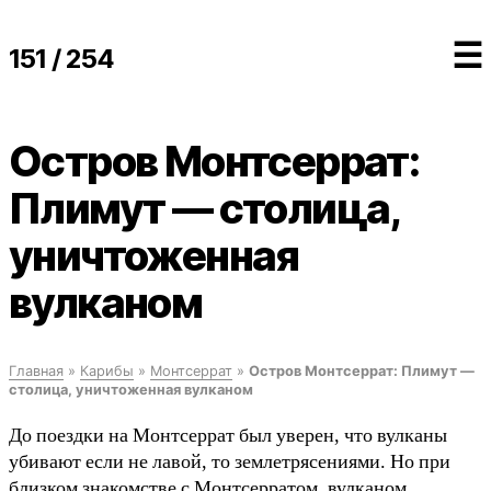
☰
151 / 254
Остров Монтсеррат:
Плимут — столица,
уничтоженная
вулканом
Главная
»
Карибы
»
Монтсеррат
»
Остров Монтсеррат: Плимут —
столица, уничтоженная вулканом
До поездки на Монтсеррат был уверен, что вулканы
убивают если не лавой, то землетрясениями. Но при
близком знакомстве с Монтсерратом, вулканом