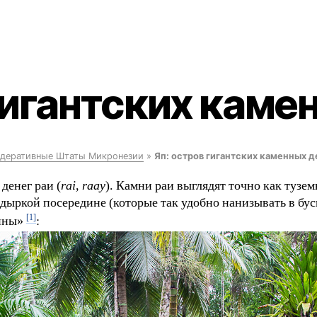
гигантских каме
деративные Штаты Микронезии
»
Яп: остров гигантских каменных д
денег раи (
rai
,
raay
). Камни раи выглядят точно как тузе
ыркой посередине (которые так удобно нанизывать в бусы
[1]
онны»
: