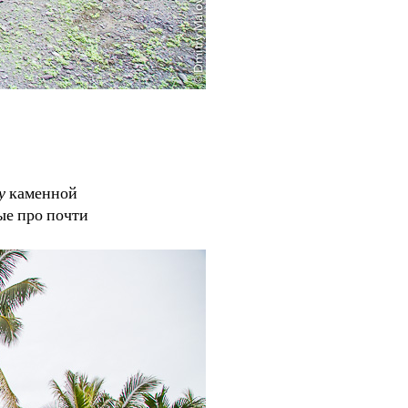
у
каменной
ые про почти