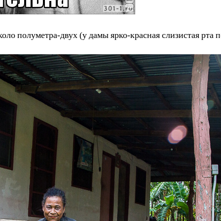
оло полуметра-двух (у дамы ярко-красная слизистая рта 