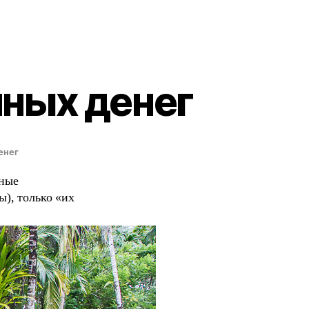
нных денег
енег
мные
), только «их