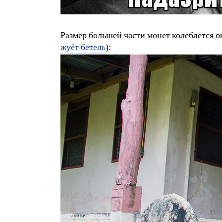
Размер большей части монет колеблется ок
жуёт бетель
):