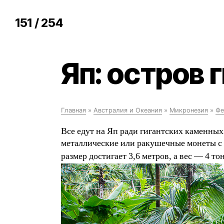
151 / 254
Яп: остров 
Главная
»
Австралия и Океания
»
Микронезия
»
Фе
Все едут на Яп ради гигантских каменных 
металлические или ракушечные монеты с д
размер достигает 3,6 метров, а вес — 4 т