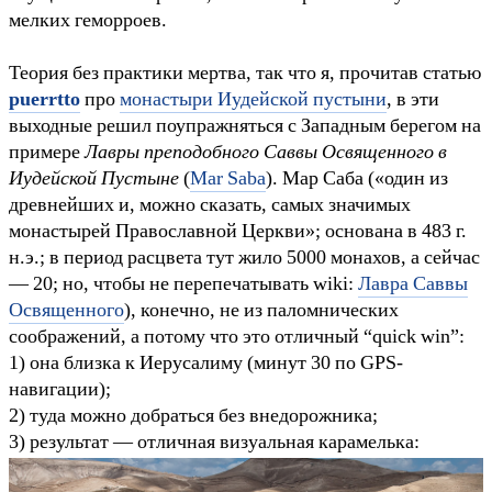
мелких геморроев.
Теория без практики мертва, так что я, прочитав статью
puerrtto
про
монастыри Иудейской пустыни
, в эти
выходные решил поупражняться с Западным берегом на
примере
Лавры преподобного Саввы Освященного в
Иудейской Пустыне
(
Mar Saba
). Мар Саба («один из
древнейших и, можно сказать, самых значимых
монастырей Православной Церкви»; основана в 483 г.
н.э.; в период расцвета тут жило 5000 монахов, а сейчас
— 20; но, чтобы не перепечатывать wiki:
Лавра Саввы
Освященного
), конечно, не из паломнических
соображений, а потому что это отличный “quick win”:
1) она близка к Иерусалиму (минут 30 по GPS-
навигации);
2) туда можно добраться без внедорожника;
3) результат — отличная визуальная карамелька: