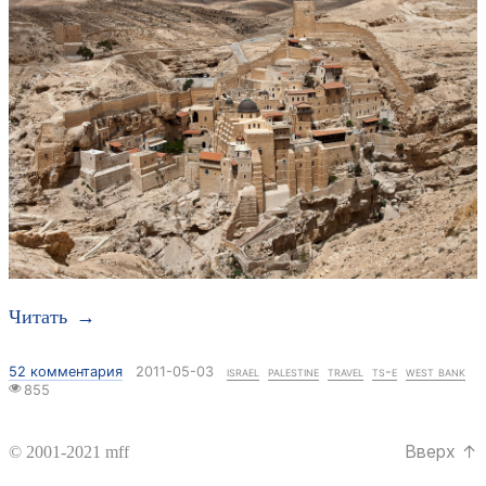
Читать →
52 комментария
к записи Быстрорастворимая Палестина: Западный
2011-05-03
israel
palestine
travel
ts-e
west bank
855
берег реки Иордан, Мар Саба
Вверх
↑
© 2001-2021
mff