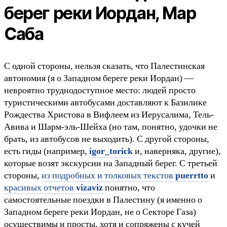
берег реки Иордан, Мар
Саба
С одной стороны, нельзя сказать, что Палестинская
автономия (я о Западном береге реки Иордан) —
невроятно труднодоступное место: людей просто
туристическими автобусами доставляют к Базилике
Рождества Христова в Вифлеем из Иерусалима, Тель-
Авива и Шарм-эль-Шейха (но там, понятно, удочки не
брать, из автобусов не выходить). С другой стороны,
есть гиды (например,
igor_torick
и, наверняка, другие),
которые возят экскурсии на Западный берег. С третьей
стороны,
из подробных и толковых текстов
puerrtto
и
красивых отчетов
vizaviz
понятно, что
самостоятельные поездки в Палестину (я именно о
Западном береге реки Иордан, не о Секторе Газа)
осуществимы и просты, хотя и сопряжены с кучей