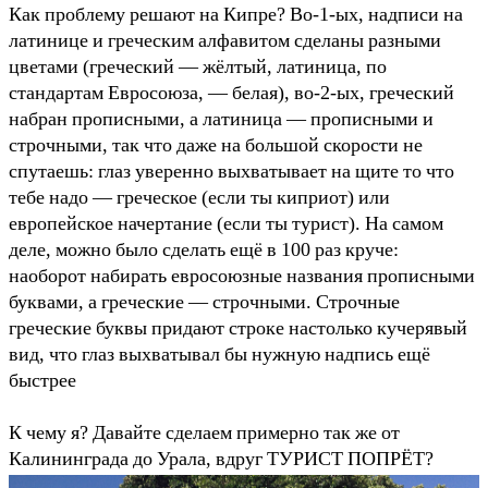
Как проблему решают на Кипре? Во-1-ых, надписи на
латинице и греческим алфавитом сделаны разными
цветами (греческий — жёлтый, латиница, по
стандартам Евросоюза, — белая), во-2-ых, греческий
набран прописными, а латиница — прописными и
строчными, так что даже на большой скорости не
спутаешь: глаз уверенно выхватывает на щите то что
тебе надо — греческое (если ты киприот) или
европейское начертание (если ты турист). На самом
деле, можно было сделать ещё в 100 раз круче:
наоборот набирать евросоюзные названия прописными
буквами, а греческие — строчными. Строчные
греческие буквы придают строке настолько кучерявый
вид, что глаз выхватывал бы нужную надпись ещё
быстрее
К чему я? Давайте сделаем примерно так же от
Калининграда до Урала, вдруг ТУРИСТ ПОПРЁТ?