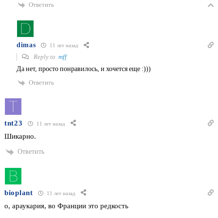
Ответить
dimas
11 лет назад
Reply to
mff
Да нет, просто понравилось, и хочется еще :)))
Ответить
tnt23
11 лет назад
Шикарно.
Ответить
bioplant
11 лет назад
о, араукария, во Франции это редкость