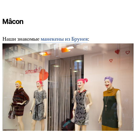
Mâcon
Наши знакомые
манекены из Брунея
: