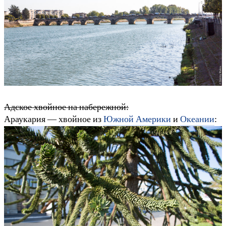
Адское хвойное на набережной:
Араукария — хвойное из
Южной Америки
и
Океании
: