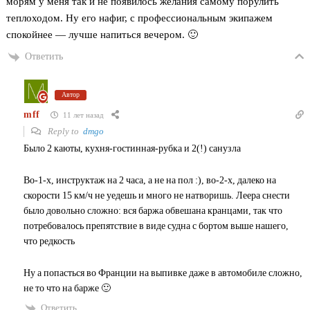
морям у меня так и не появилось желания самому порулить
теплоходом. Ну его нафиг, с профессиональным экипажем
спокойнее — лучше напиться вечером. 🙂
Ответить
Автор
mff
11 лет назад
Reply to
dmgo
Было 2 каюты, кухня-гостинная-рубка и 2(!) санузла
Во-1-х, инструктаж на 2 часа, а не на пол :), во-2-х, далеко на
скорости 15 км/ч не уедешь и много не натворишь. Леера снести
было довольно сложно: вся баржа обвешана кранцами, так что
потребовалось препятствие в виде судна с бортом выше нашего,
что редкость
Ну а попасться во Франции на выпивке даже в автомобиле сложно,
не то что на барже 🙂
Ответить