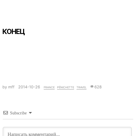
КОНЕЦ
by mff
2014-10-26
france
pénichette
travel
628
Subscribe