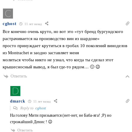
cghost
11 лет назад
Все конечно очень круто, но вот это «тут бренд бургундского
растрачивается на производство вин из шардоне»
просто принуждает крутиться в гробах 10 поколений виноделов
из Montrachet и заодно заставляет меня
молиться чтобы никто не узнал, что когда ты сделал этот
крышесносный вывод, я был где-то рядом… 🙁 😉
Ответить
dmarck
11 лет назад
Reply to
cghost
На голову Мити призывается (нет-нет, не Баба-яга! ;P) но
строжайший Денис
! 😉
Ответить