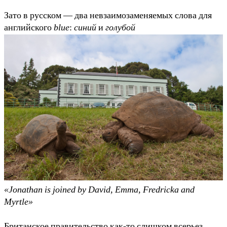
Зато в русском — два невзаимозаменяемых слова для
английского
blue
:
синий
и
голубой
«Jonathan is joined by David, Emma, Fredricka and
Myrtle»
Британское правительство как-то слишком всерьез