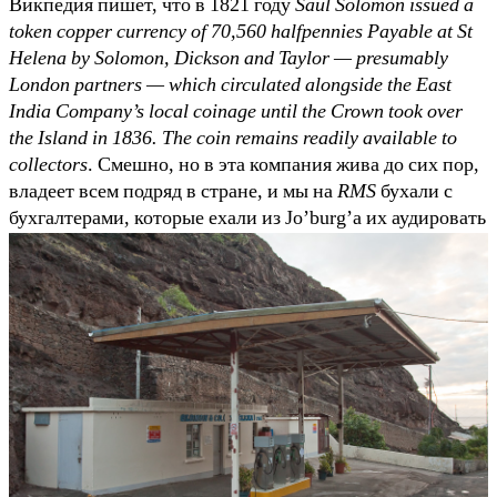
Викпедия пишет, что в 1821 году
Saul Solomon issued a
token copper currency of 70,560 halfpennies Payable at St
Helena by Solomon, Dickson and Taylor — presumably
London partners — which circulated alongside the East
India Company’s local coinage until the Crown took over
the Island in 1836. The coin remains readily available to
collectors
. Смешно, но в эта компания жива до сих пор,
владеет всем подряд в стране, и мы на
RMS
бухали с
бухгалтерами, которые ехали из Jo’burg’а их аудировать