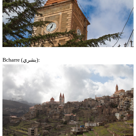
Bcharre (بشري):