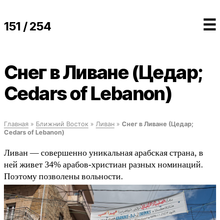
☰
151 / 254
Снег в Ливане (Цедар;
Cedars of Lebanon)
Главная
»
Ближний Восток
»
Ливан
»
Снег в Ливане (Цедар;
Cedars of Lebanon)
Ливан — совершенно уникальная арабская страна, в
ней живет 34% арабов-христиан разных номинаций.
Поэтому позволены вольности.