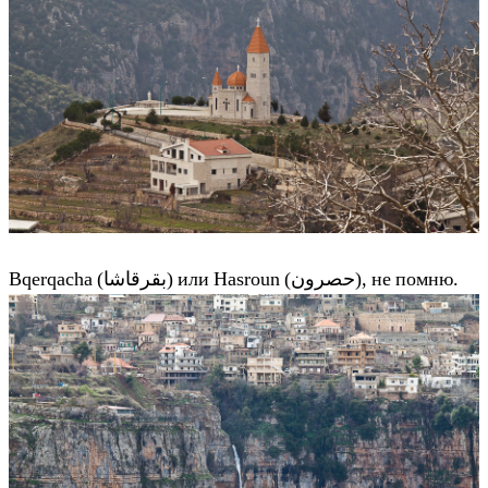
Bqerqacha (بقرقاشا) или Hasroun (حصرون), не помню.