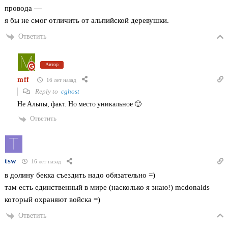
провода —
я бы не смог отличить от альпийской деревушки.
Ответить
Автор
mff
16 лет назад
Reply to
cghost
Не Альпы, факт. Но место уникальное 🙂
Ответить
tsw
16 лет назад
в долину бекка съездить надо обязательно =)
там есть единственный в мире (насколько я знаю!) mcdonalds
который охраняют войска =)
Ответить