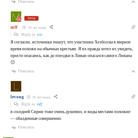
Ответить
Автор
mff
16 лет назад
Reply to
tsw
Я согласен, источники пишут, что участники Хезболлы в мирное
время похожи на обычных крестьян. Я их правда хотел их увидеть,
просто опасаюсь, как до поездки в Ливан опасался самого Ливана
🙂
Ответить
levong
16 лет назад
Reply to
mff
в соседней Сирии тоже очень душевно, и виды местами похожие
— обалденные совершенно.
Ответить