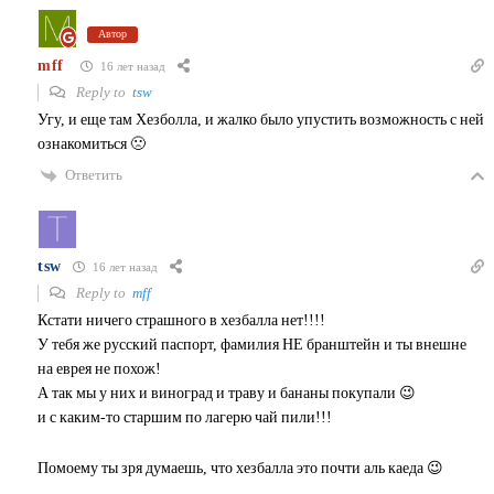
Автор
mff
16 лет назад
Reply to
tsw
Угу, и еще там Хезболла, и жалко было упустить возможность с ней
ознакомиться 🙁
Ответить
tsw
16 лет назад
Reply to
mff
Кстати ничего страшного в хезбалла нет!!!!
У тебя же русский паспорт, фамилия НЕ бранштейн и ты внешне
на еврея не похож!
А так мы у них и виноград и траву и бананы покупали 😉
и с каким-то старшим по лагерю чай пили!!!
Помоему ты зря думаешь, что хезбалла это почти аль каеда 😉