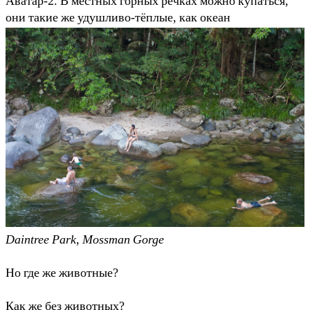
Аватар-2. В местных горных речках можно купаться,
они такие же удушливо-тёплые, как океан
Daintree Park, Mossman Gorge
Но где же животные?
Как же без животных?