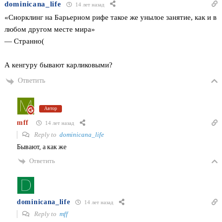
dominicana_life
14 лет назад
«Снорклинг на Барьерном рифе такое же унылое занятие, как и в
любом другом месте мира»
— Странно(
А кенгуру бывают карликовыми?
Ответить
Автор
mff
14 лет назад
Reply to
dominicana_life
Бывают, а как же
Ответить
dominicana_life
14 лет назад
Reply to
mff