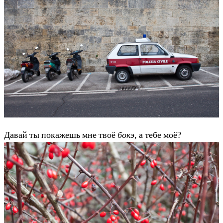
Давай ты покажешь мне твоё
бокэ
, а тебе моё?