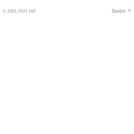
Вверх
↑
© 2001-2021
mff