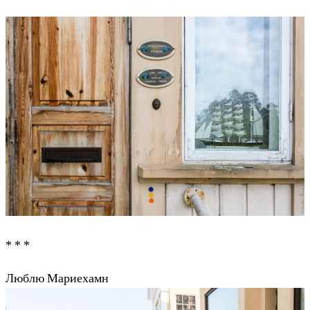
* * *
Люблю Мариехамн