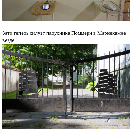
Зато теперь силуэт парусника Поммерн в Мариехамне
везде