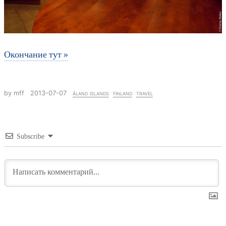
Окончание тут »
by mff
2013-07-07
åland islands
finland
travel
Subscribe