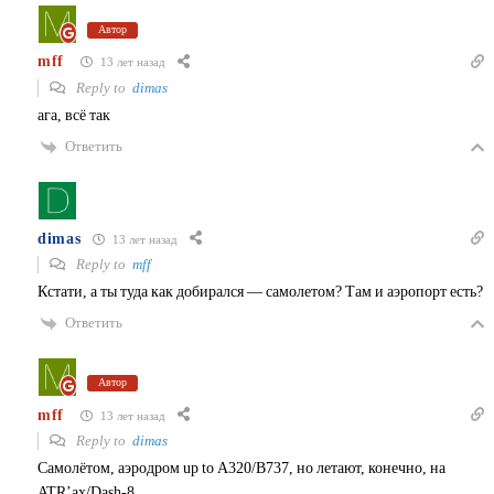
Автор
mff
13 лет назад
Reply to
dimas
ага, всё так
Ответить
dimas
13 лет назад
Reply to
mff
Кстати, а ты туда как добирался — самолетом? Там и аэропорт есть?
Ответить
Автор
mff
13 лет назад
Reply to
dimas
Самолётом, аэродром up to A320/B737, но летают, конечно, на
ATR’ах/Dash-8