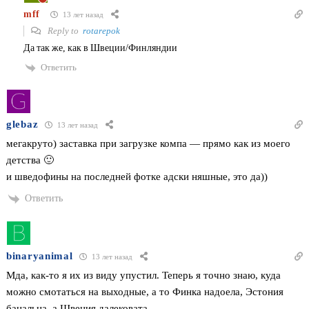
mff
13 лет назад
Reply to
rotarepok
Да так же, как в Швеции/Финляндии
Ответить
glebaz
13 лет назад
мегакруто) заставка при загрузке компа — прямо как из моего
детства 🙂
и шведофины на последней фотке адски няшные, это да))
Ответить
binaryanimal
13 лет назад
Мда, как-то я их из виду упустил. Теперь я точно знаю, куда
можно смотаться на выходные, а то Финка надоела, Эстония
банальна, а Швеция далековата.