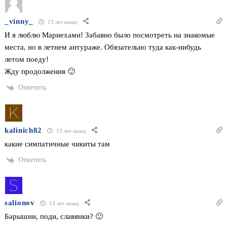
_vinny_
13 лет назад
И я люблю Мариехамн! Забавно было посмотреть на знакомые
места, но в летнем антураже. Обязательно туда как-нибудь
летом поеду!
Жду продолжения 🙂
Ответить
kalinich82
13 лет назад
какие симпатичные чикиты там
Ответить
salionov
13 лет назад
Барышни, поди, славянки? 🙂