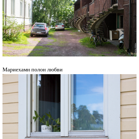
Мариехамн полон любви