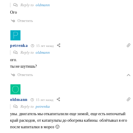
Reply to
oldmann
Ого
Ответить
petrenka
15 лет назад
Reply to
oldmann
ого.
ты не шутишь?
Ответить
oldmann
15 лет назад
Reply to
petrenka
увы. двигатель мы откапиталили еще зимой, еще есть непочатый
край расходов, от катапульты до обогрева кабины. облётывал я его
после капиталки в мороз 🙂