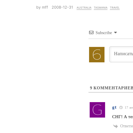
by mff
2008-12-31
australia
tasmania
travel
Subscribe
9
КОММЕНТАРИЕ
gt
17 ле
СНГ! А те
Ответи