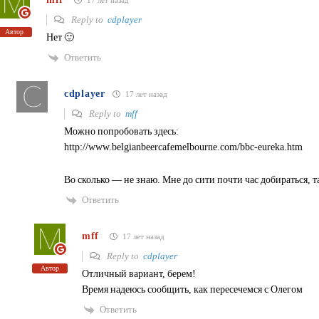
17 лет назад
Reply to
cdplayer
Автор
Нет 🙂
Ответить
cdplayer
17 лет назад
Reply to
mff
Можно попробовать здесь:
http://www.belgianbeercafemelbourne.com/bbc-eureka.htm
Во сколько — не знаю. Мне до сити почти час добираться, та
Ответить
mff
17 лет назад
Reply to
cdplayer
Автор
Отличный вариант, берем!
Время надеюсь сообщить, как пересечемся с Олегом
Ответить