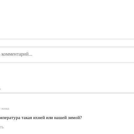
В
т назад
мпература такая ихней или нашей зимой?
ть