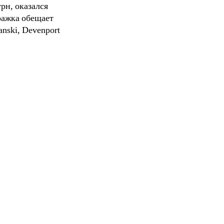
рн, оказался
ражка обещает
anski, Devenport