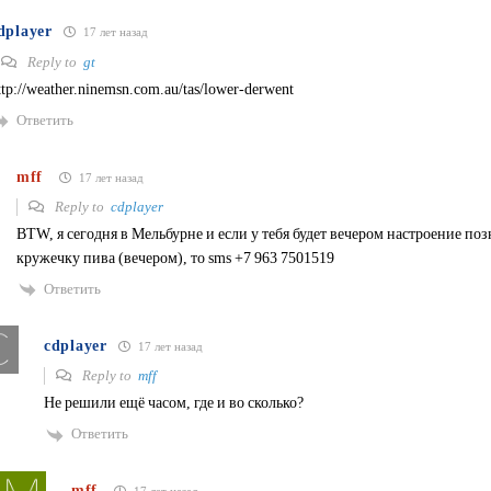
dplayer
17 лет назад
Reply to
gt
ttp://weather.ninemsn.com.au/tas/lower-derwent
Ответить
mff
17 лет назад
Reply to
cdplayer
BTW, я сегодня в Мельбурне и если у тебя будет вечером настроение по
кружечку пива (вечером), то sms +7 963 7501519
Ответить
cdplayer
17 лет назад
Reply to
mff
Не решили ещё часом, где и во сколько?
Ответить
mff