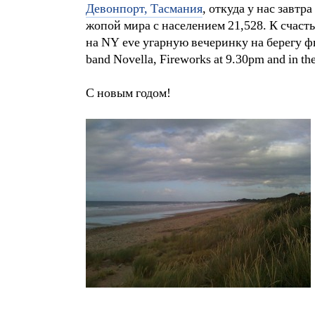
Девонпорт, Тасмания
, откуда у нас завт
жопой мира с населением 21,528. К счаст
на NY eve угарную вечеринку на берегу фьо
band Novella, Fireworks at 9.30pm and in th
С новым годом!