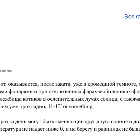
Все с
гвины
т, оказывается, после заката, уже в кромешной темноте
ными фонарями и при отключенных фарах-мобильниках-фо
е лежбища котиков в ослепительных лучах солнца, с тысяч
всем уже прохладно, 11-13′ or something
 раз за день могут быть сменяющие друг друга солнце и д
ература не падает ниже 0, и на берегу и равнинах не быва