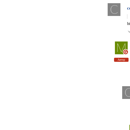
c
h
Автор