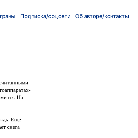
траны
Подписка/соцсети
Об авторе/контакты
, считанными
тоаппаратах-
ами их. На
ождь. Еще
ет снега