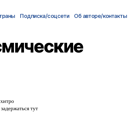
траны
Подписка/соцсети
Об авторе/контакты
смические
 хитро
 задержаться тут