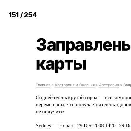
151 / 254
Заправлены
карты
Главная
»
Австралия и Океания
»
Австралия
»
Зап
Сидней очень крутой город — все компоне
перемешаны, что получается очень здоров
не получится
Sydney — Hobart 29 Dec 2008 1420 29 De