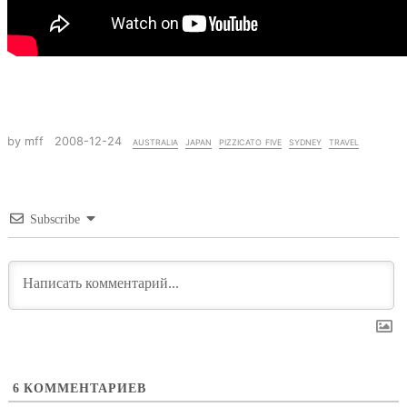
by mff
2008-12-24
australia
japan
pizzicato five
sydney
travel
Subscribe
6
КОММЕНТАРИЕВ