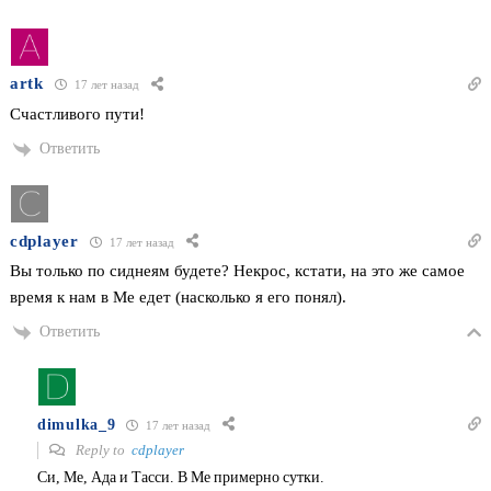
artk
17 лет назад
Счастливого пути!
Ответить
cdplayer
17 лет назад
Вы только по сиднеям будете? Некрос, кстати, на это же самое
время к нам в Ме едет (насколько я его понял).
Ответить
dimulka_9
17 лет назад
Reply to
cdplayer
Си, Ме, Ада и Тасси. В Ме примерно сутки.