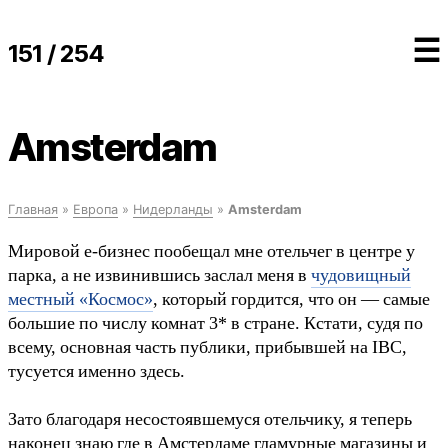
☰
151 / 254
Amsterdam
Главная
»
Европа
»
Нидерланды
»
Amsterdam
Мировой е-бизнес пообещал мне отельчег в центре у
парка, а не извинившись заслал меня в
чудовищный
местный «Космос»
, который гордится, что он — самые
большие по числу комнат 3* в стране. Кстати, судя по
всему, основная часть публики, прибывшей на IBC,
тусуется именно здесь.
Зато благодаря несостоявшемуся отельчику, я теперь
наконец знаю где в Амстердаме гламурные магазины и